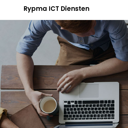
Overslaan
Overslaan
Rypma ICT Diensten
naar
naar
inhoud
inhoud