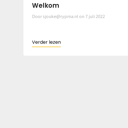
Welkom
Door sjouke@rypma.nl on
7 juli 2022
Verder lezen