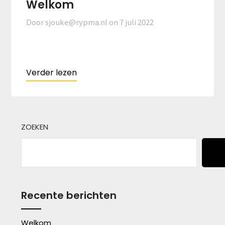
Welkom
Door sjouke@rypma.nl on
7 juli 2022
Verder lezen
ZOEKEN
Recente berichten
Welkom