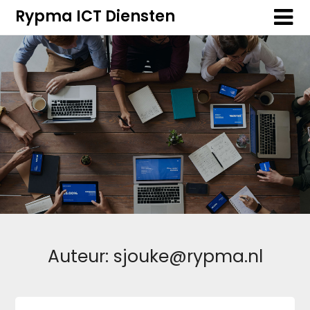
Overslaan
Overslaan
Rypma ICT Diensten
naar
naar
inhoud
inhoud
Auteur:
sjouke@rypma.nl